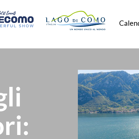
Calend
gli
ri: