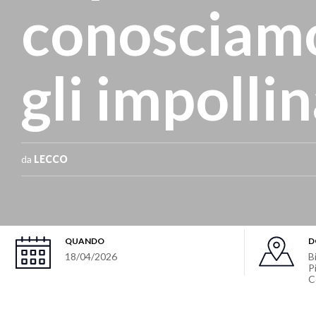
conosciam
gli impolli
da
LECCO
QUANDO
D
18/04/2026
B
P
C