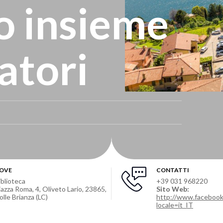
o insieme
natori
OVE
CONTATTI
iblioteca
+39 031 968220
iazza Roma, 4, Oliveto Lario, 23865,
Sito Web:
olle Brianza (LC)
http://www.facebook.
locale=it_IT