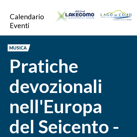
Salta
Calendario
al
Eventi
contenuto
principale
MUSICA
Pratiche
devozionali
nell'Europa
del Seicento -