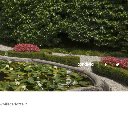
condividi
.villacarlotta.it