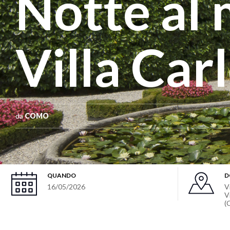
Notte al
Villa Car
da
COMO
QUANDO
D
16/05/2026
V
V
(