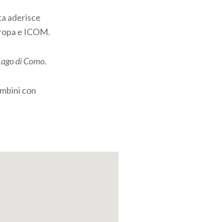
ta aderisce
uropa e ICOM.
Lago di Como.
ambini con