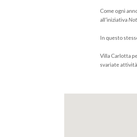
Come ogni anno,
all’iniziativa
Not
In questo stess
Villa Carlotta p
svariate attivit