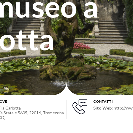
 museo a
lotta
OVE
CONTATTI
illa Carlotta
Sito Web:
http://www
ia Statale 5605, 22016, Tremezzina
CO)