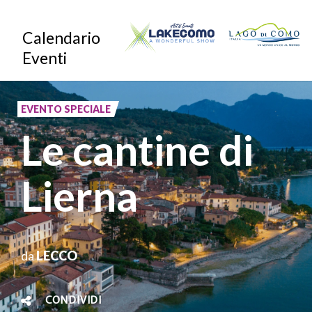
Salta
Calendario
al
Eventi
contenuto
principale
EVENTO SPECIALE
Le cantine di
Lierna
da
LECCO
CONDIVIDI