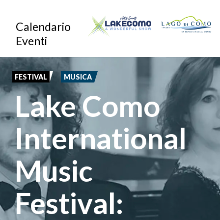
Salta
Calendario
al
Eventi
contenuto
principale
FESTIVAL
MUSICA
Lake Como
International
Music
Festival: