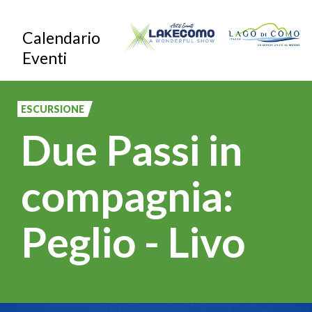
Salta
Calendario
al
Eventi
contenuto
principale
ESCURSIONE
Due Passi in
compagnia:
Peglio - Livo