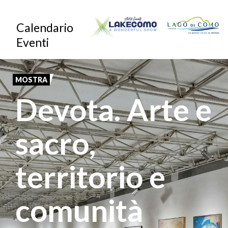
Salta
Calendario
al
Eventi
contenuto
principale
MOSTRA
Devota. Arte e
sacro,
territorio e
comunità