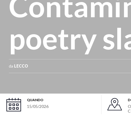
Contamin
poetry s
da
LECCO
QUANDO
D
15/05/2026
O
C