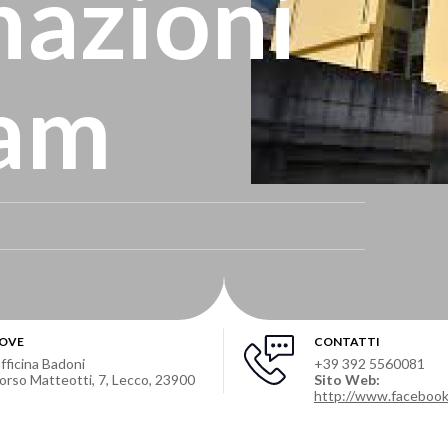
azioni
lam
OVE
CONTATTI
fficina Badoni
+39 392 5560081
orso Matteotti, 7, Lecco, 23900
Sito Web:
http://www.faceboo