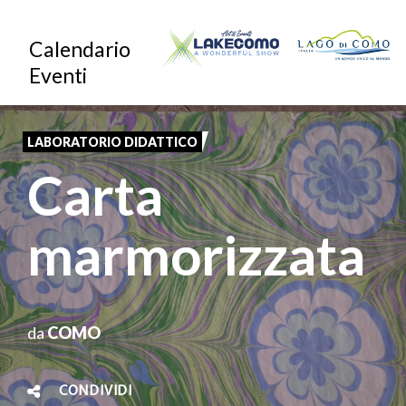
Salta
Calendario
al
Eventi
contenuto
principale
LABORATORIO DIDATTICO
Carta
marmorizzata
da
COMO
CONDIVIDI