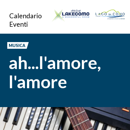
Salta
Calendario
al
Eventi
contenuto
principale
MUSICA
ah...l'amore,
l'amore