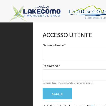
Salta al contenuto principale
ACCESSO UTENTE
Nome utente
*
Password
*
Inserisci la password associata al tuo nome utente.
ACCEDI