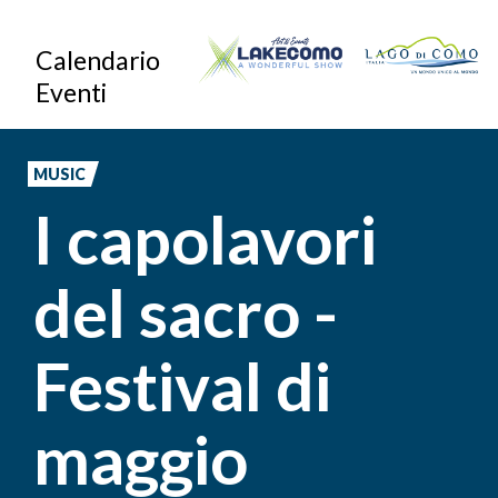
Skip
Calendario
to
Eventi
main
content
MUSIC
I capolavori
del sacro -
Festival di
maggio